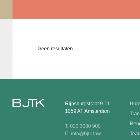
Geen resultaten.
Rijnsburgstraat 9-11
Hom
1059 AT Amsterdam
Tran
Rene
T. 020 3080 900
E. info@bjtk.law
Tea